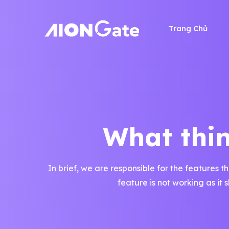
Trang Chủ
What thin
In brief, we are responsible for the features t
feature is not working as it s