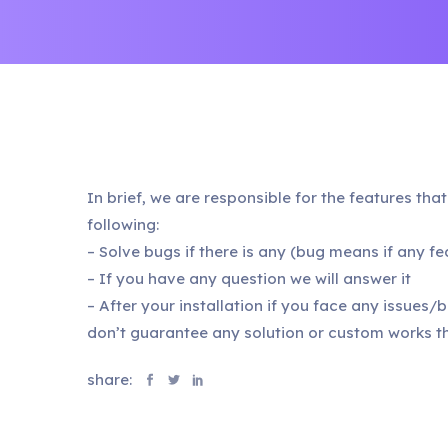
In brief, we are responsible for the features tha
following:
– Solve bugs if there is any (bug means if any fe
– If you have any question we will answer it
– After your installation if you face any issues/
don’t guarantee any solution or custom works th
share: