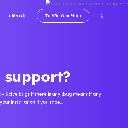
Liên Hệ
Tư Vấn Giải Pháp
n support?
: – Solve bugs if there is any (bug means if any
our installation if you face...