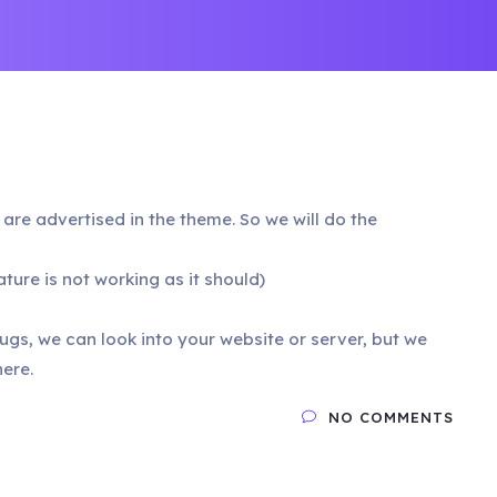
t are advertised in the theme. So we will do the
ature is not working as it should)
bugs, we can look into your website or server, but we
ere.
NO COMMENTS