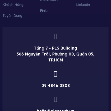
Khách Hàng
Linkedin
Finki
Tuyển Dụng
Tầng 7 - PLS Building
366 Nguyễn Trãi, Phường 08, Quận 05,
TP.HCM
09 4846 0808
hello@aiontech.vn